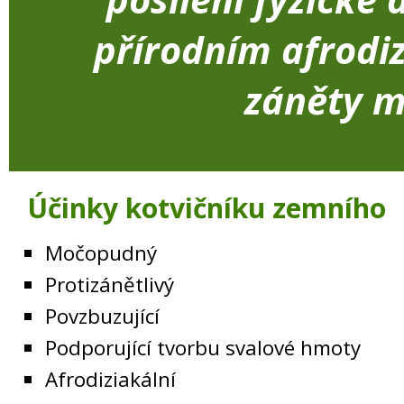
přírodním afrodi
záněty m
Účinky kotvičníku zemního
Močopudný
Protizánětlivý
Povzbuzující
Podporující tvorbu svalové hmoty
Afrodiziakální