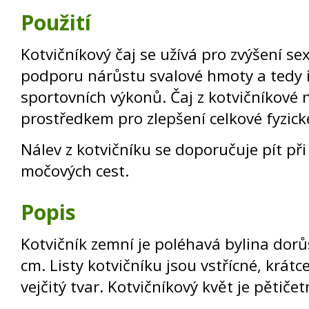
Použití
Kotvičníkový čaj se užívá pro zvýšení se
podporu nárůstu svalové hmoty a tedy i
sportovních výkonů. Čaj z kotvičníkové
prostředkem pro zlepšení celkové fyzické 
Nálev z kotvičníku se doporučuje pít při
močových cest.
Popis
Kotvičník zemní je poléhavá bylina dorůs
cm. Listy kotvičníku jsou vstřícné, krátc
vejčitý tvar. Kotvičníkový květ je pětiče