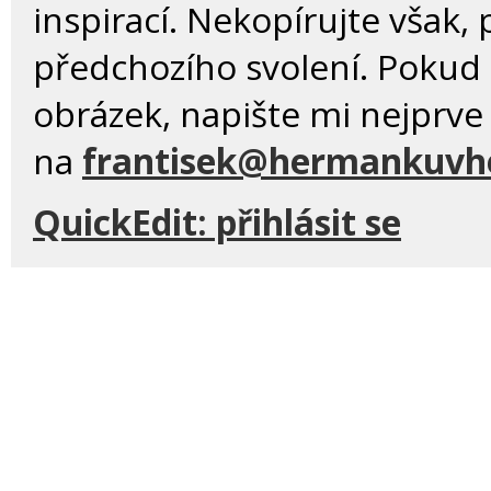
inspirací. Nekopírujte však,
předchozího svolení. Pokud 
obrázek, napište mi nejprve
na
frantisek@hermankuvhe
QuickEdit:
přihlásit se