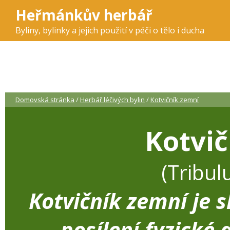
Heřmánkův herbář
Byliny, bylinky a jejich použití v péči o tělo i ducha
Domovská stránka
/
Herbář léčivých bylin
/
Kotvičník zemní
Kotvi
(Tribul
Kotvičník zemní je
posílení fyzické a