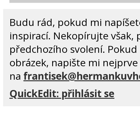
Budu rád, pokud mi napíše
inspirací. Nekopírujte však,
předchozího svolení. Pokud 
obrázek, napište mi nejprve
na
frantisek@hermankuvhe
QuickEdit:
přihlásit se