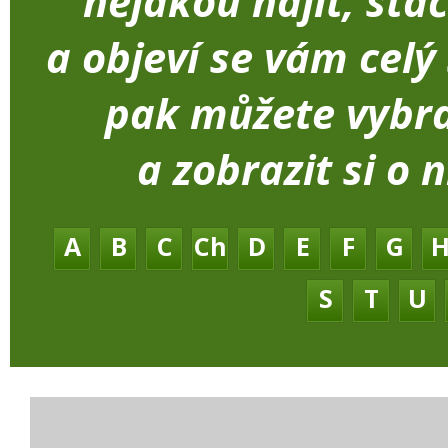
nějakou najít, sta
a objeví se vám celý
pak můžete vybra
a zobrazit si o 
A
B
C
Ch
D
E
F
G
S
T
U