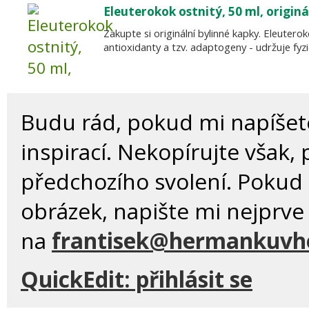
Eleuterokok ostnitý, 50 ml, originá
Zakupte si originální bylinné kapky. Eleutero
antioxidanty a tzv. adaptogeny - udržuje fyzi
Budu rád, pokud mi napíše
inspirací. Nekopírujte však,
předchozího svolení. Pokud 
obrázek, napište mi nejprve
na
frantisek@hermankuvhe
QuickEdit:
přihlásit se