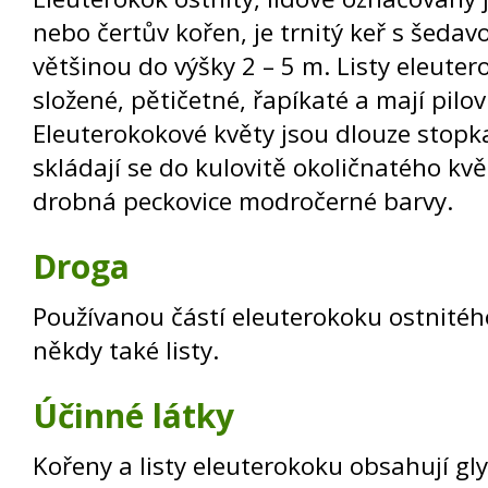
nebo čertův kořen, je trnitý keř s šedav
většinou do výšky 2 – 5 m. Listy eleuter
složené, pětičetné, řapíkaté a mají pilovi
Eleuterokokové květy jsou dlouze stopka
skládají se do kulovitě okoličnatého kvě
drobná peckovice modročerné barvy.
Droga
Používanou částí eleuterokoku ostnitéh
někdy také listy.
Účinné látky
Kořeny a listy eleuterokoku obsahují glyko