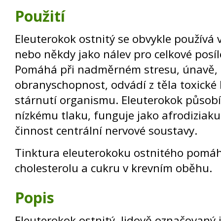
Použití
Eleuterokok ostnitý se obvykle používá 
nebo někdy jako nálev pro celkové posí
Pomáhá při nadměrném stresu, únavě, 
obranyschopnost, odvádí z těla toxické 
stárnutí organismu. Eleuterokok působí
nízkému tlaku, funguje jako afrodiziak
činnost centrální nervové soustavy.
Tinktura eleuterokoku ostnitého pomáh
cholesterolu a cukru v krevním oběhu.
Popis
Eleuterokok ostnitý, lidově označovaný 