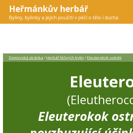
Heřmánkův herbář
Byliny, bylinky a jejich použití v péči o tělo i ducha
Domovská stránka
/
Herbář léčivých bylin
/
Eleuterokok ostnitý
Eleuter
(Eleutheroc
Eleuterokok ost
povzbuzující účin